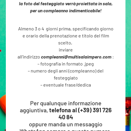
la foto del festeggiato
verrà proiettata in sala,
per un compleanno indimenticabile!
Almeno 3 o 4 giorni prima, specificando giorno
e orario della prenotazione e titolo del film
scelto,
inviare
all’indirizzo
compleanni@multisalaimpero.com
:
– fotografia in formato .jpeg
–
numero degli anni (compleanno) del
festeggiato
–
eventuale frase/dedica
Per qualunque informazione
aggiuntiva,
telefona al (+39) 391 726
40 84
oppure manda un messaggio