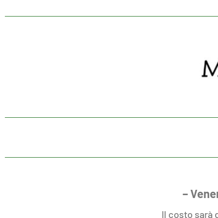
Cine
Cena
Ciak, si
mangia!
– Vene
Il costo sarà