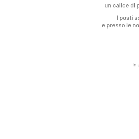
un calice di 
I posti 
e presso le n
in 